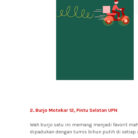
2. Burjo Motekar 12, Pintu Selatan UPN
Wah burjo satu ini memang menjadi favorit ma
dipadukan dengan tumis bihun putih di setiap