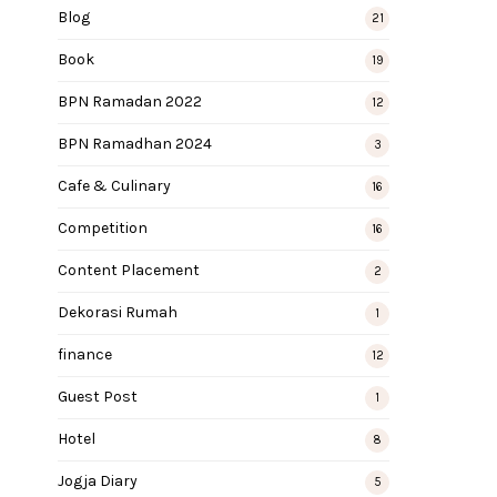
Blog
21
Book
19
BPN Ramadan 2022
12
BPN Ramadhan 2024
3
Cafe & Culinary
16
Competition
16
Content Placement
2
Dekorasi Rumah
1
finance
12
Guest Post
1
Hotel
8
Jogja Diary
5