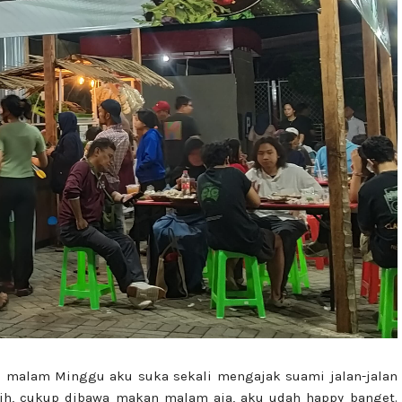
p malam Minggu aku suka sekali mengajak suami jalan-jalan
ih, cukup dibawa makan malam aja, aku udah happy banget.