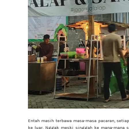
Entah masih terbawa masa-masa pacaran, setia
ke luar. Nggak meski singgah ke mana-mana s