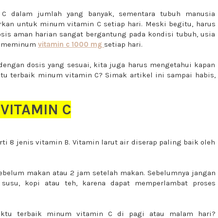
 C dalam jumlah yang banyak, sementara tubuh manusia
urkan untuk minum vitamin C setiap hari.
Meski begitu, harus
sis aman harian sangat bergantung pada kondisi tubuh, usia
an meminum
vitamin c 1000 mg
setiap hari.
engan dosis yang sesuai, kita juga harus mengetahui kapan
tu terbaik minum vitamin C? Simak artikel ini sampai habis,
VITAMIN C
ti 8 jenis vitamin B. Vitamin larut air diserap paling baik oleh
sebelum makan atau 2 jam setelah makan. Sebelumnya jangan
 susu, kopi atau teh, karena dapat memperlambat proses
aktu terbaik minum vitamin C di pagi atau malam hari?