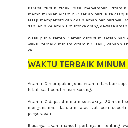
Karena tubuh tidak bisa menyimpan vitamin
membutuhkan Vitamin C setiap hari, kita dianj
tetap memperhatikan dosis aman per harinya. Do
dan jenis kelamin. Umumnya orang dewasa am
Walaupun vitamin C aman diminum setiap hari d
waktu terbaik minum vitamin C. Lalu, kapan wak
ya.
WAKTU TERBAIK MINUM 
Vitamin C merupakan jenis vitamin larut air seper
tubuh saat perut masih kosong.
Vitamin C dapat diminum setidaknya 30 menit 
mengonsumsi kalsium, atau zat besi seperti
penyerapan.
Biasanya akan muncul pertanyaan tentang w