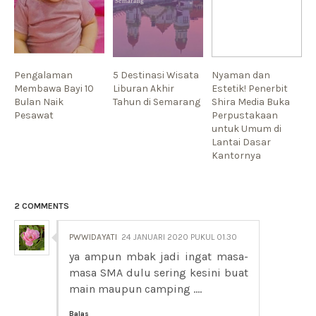
Pengalaman
5 Destinasi Wisata
Nyaman dan
Membawa Bayi 10
Liburan Akhir
Estetik! Penerbit
Bulan Naik
Tahun di Semarang
Shira Media Buka
Pesawat
Perpustakaan
untuk Umum di
Lantai Dasar
Kantornya
2 COMMENTS
PWWIDAYATI
24 JANUARI 2020 PUKUL 01.30
ya ampun mbak jadi ingat masa-
masa SMA dulu sering kesini buat
main maupun camping ....
Balas