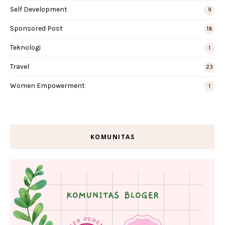
Self Development
9
Sponsored Post
18
Teknologi
1
Travel
23
Women Empowerment
1
KOMUNITAS