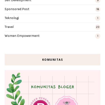
Self Development
9
Sponsored Post
18
Teknologi
1
Travel
23
Women Empowerment
1
KOMUNITAS