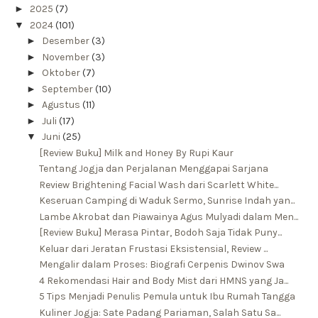
►
2025
(7)
▼
2024
(101)
►
Desember
(3)
►
November
(3)
►
Oktober
(7)
►
September
(10)
►
Agustus
(11)
►
Juli
(17)
▼
Juni
(25)
[Review Buku] Milk and Honey By Rupi Kaur
Tentang Jogja dan Perjalanan Menggapai Sarjana
Review Brightening Facial Wash dari Scarlett White...
Keseruan Camping di Waduk Sermo, Sunrise Indah yan...
Lambe Akrobat dan Piawainya Agus Mulyadi dalam Men...
[Review Buku] Merasa Pintar, Bodoh Saja Tidak Puny...
Keluar dari Jeratan Frustasi Eksistensial, Review ...
Mengalir dalam Proses: Biografi Cerpenis Dwinov Swa
4 Rekomendasi Hair and Body Mist dari HMNS yang Ja...
5 Tips Menjadi Penulis Pemula untuk Ibu Rumah Tangga
Kuliner Jogja: Sate Padang Pariaman, Salah Satu Sa...