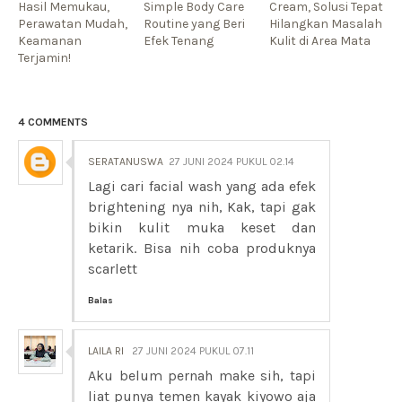
Hasil Memukau,
Simple Body Care
Cream, Solusi Tepat
Perawatan Mudah,
Routine yang Beri
Hilangkan Masalah
Keamanan
Efek Tenang
Kulit di Area Mata
Terjamin!
4 COMMENTS
SERATANUSWA
27 JUNI 2024 PUKUL 02.14
Lagi cari facial wash yang ada efek
brightening nya nih, Kak, tapi gak
bikin kulit muka keset dan
ketarik. Bisa nih coba produknya
scarlett
Balas
LAILA RI
27 JUNI 2024 PUKUL 07.11
Aku belum pernah make sih, tapi
liat punya temen kayak kiyowo aja